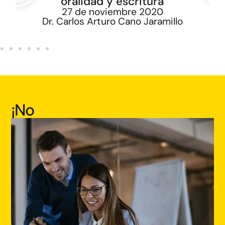
oralidad y escritura
27 de noviembre 2020
Dr. Carlos Arturo Cano Jaramillo
¡No
estás
solo,
únete
a