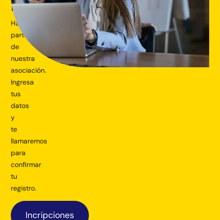
nosotros!
Haz
parte
de
nuestra
asociación.
Ingresa
tus
datos
y
te
llamaremos
para
confirmar
tu
registro.
Incripciones