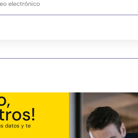
o,
tros!
us datos y te