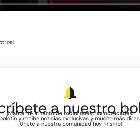
otros!
críbete a nuestro bol
¡Mantente al tanto de todas nuestras novedades!
boletín y recibe noticias exclusivas y mucho más dire
¡Únete a nuestra comunidad hoy mismo!