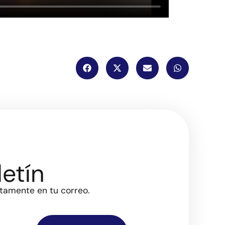
etín
ctamente en tu correo.