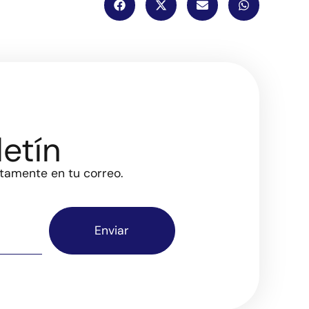
etín
ctamente en tu correo.
Enviar