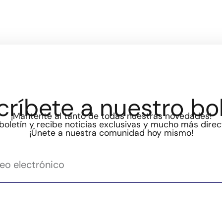
críbete a nuestro bol
¡Mantente al tanto de todas nuestras novedades!
boletín y recibe noticias exclusivas y mucho más dire
¡Únete a nuestra comunidad hoy mismo!