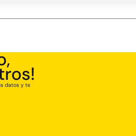
o,
tros!
us datos y te