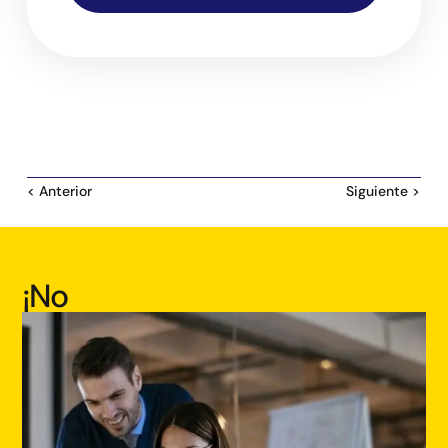
< Anterior
Siguiente >
¡No
estás
solo,
únete