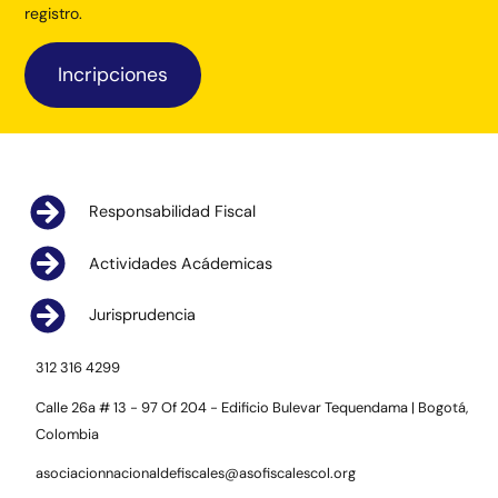
registro.
Incripciones
Responsabilidad Fiscal
Actividades Acádemicas
Jurisprudencia
312 316 4299
Calle 26a # 13 - 97 Of 204 - Edificio Bulevar Tequendama | Bogotá,
Colombia
asociacionnacionaldefiscales@asofiscalescol.org