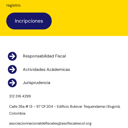
registro.
Incripciones
Responsabilidad Fiscal
Actividades Acádemicas
Jurisprudencia
312 316 4299
Calle 26a # 13 - 97 Of 204 - Edificio Bulevar Tequendama | Bogotá,
Colombia
asociacionnacionaldefiscales@asofiscalescol.org