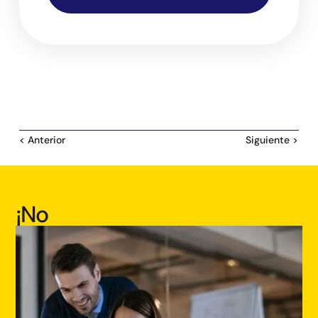
< Anterior
Siguiente >
¡No
estás
solo,
únete